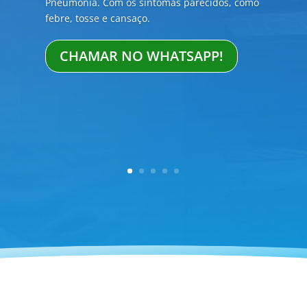
do sexo do bebê. É um teste não-invasivo,
possui índices de acerto superior a 99%
quando coletado após a oitava semana de
gestação. Aproveite!
CHAMAR NO WHATSAPP!